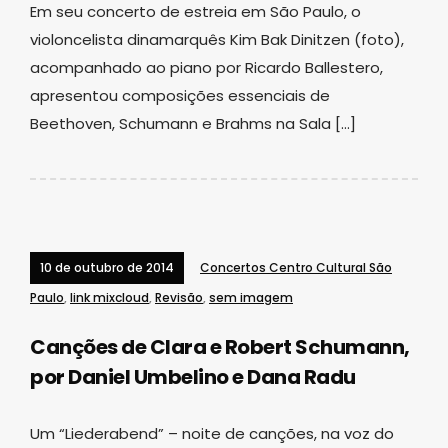
Em seu concerto de estreia em São Paulo, o
violoncelista dinamarquês Kim Bak Dinitzen (foto),
acompanhado ao piano por Ricardo Ballestero,
apresentou composições essenciais de
Beethoven, Schumann e Brahms na Sala […]
10 de outubro de 2014
Concertos Centro Cultural São
Paulo
,
link mixcloud
,
Revisão
,
sem imagem
Canções de Clara e Robert Schumann,
por Daniel Umbelino e Dana Radu
Um “Liederabend” – noite de canções, na voz do