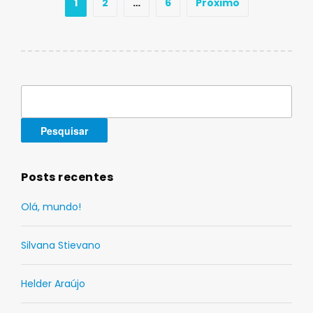
Navegação
1
2
…
6
Próximo
por
posts
Pesquisar
por:
Posts recentes
Olá, mundo!
Silvana Stievano
Helder Araújo