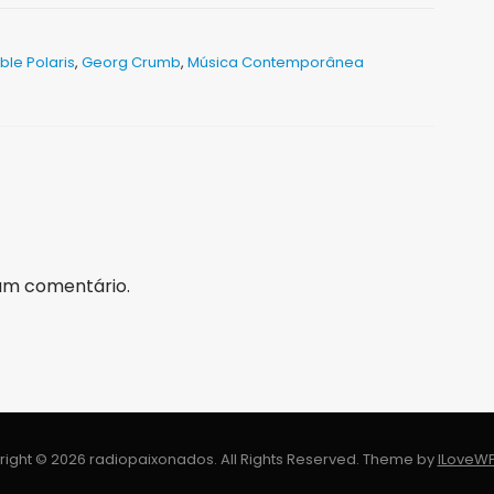
le Polaris
,
Georg Crumb
,
Música Contemporânea
um comentário.
ight © 2026 radiopaixonados. All Rights Reserved.
Theme by
ILoveW