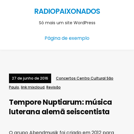
RADIOPAIXONADOS
Só mais um site WordPress
Página de exemplo
27 de junho de 2016
Concertos Centro Cultural São
Paulo
,
link mixcloud
,
Revisão
Tempore Nuptiarum: música
luterana alemã seiscentista
O grupo Abendmusik foi criado em 2012 para